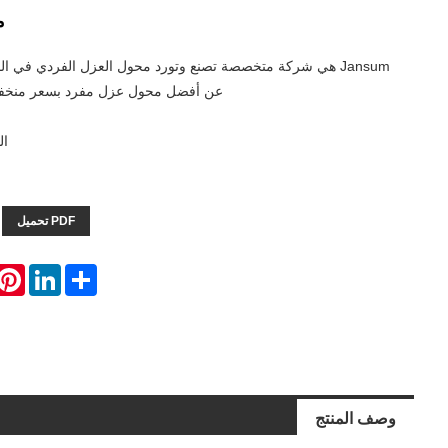
م
Jansum هي شركة متخصصة تصنع وتورد محول العزل الفردي في ال
عن أفضل محول عزل مفرد بسعر منخفض 
الم
PDF تحميل
erest
LinkedIn
Share
وصف المنتج