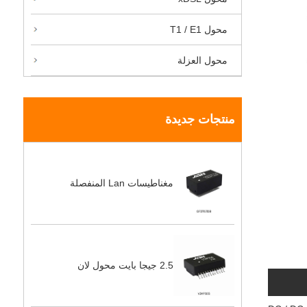
محول T1 / E1
محول العزلة
منتجات جديدة
مغناطيسات Lan المنفصلة
2.5 جيجا بايت محول لان