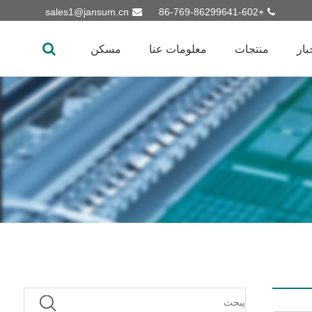
sales1@jansum.cn
+86-769-86299641-602
بار
منتجات
معلومات عنا
مسكن