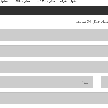
محول العزلة
محول T1 / E1
محول xDSL
محول C / DC
ال 24 ساعة.