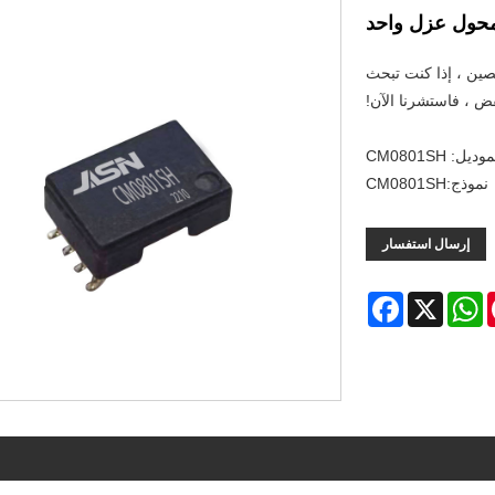
حول عزل واحد
صين ، إذا كنت تبحث
، فاستشرنا الآن!
وديل: CM0801SH
نموذج:CM0801SH
إرسال استفسار
Facebook
WhatsApp
X
Pint