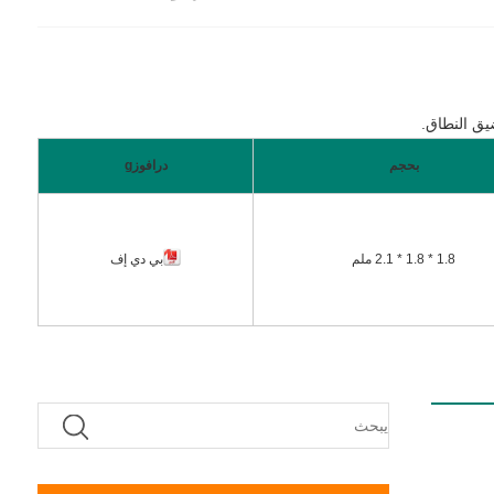
بحجم
درا
فوز
g
1.8 * 1.8 * 2.1 ملم
بي دي إف