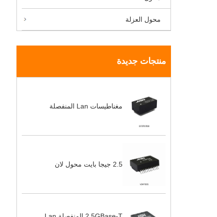
محول العزلة
منتجات جديدة
مغناطيسات Lan المنفصلة
2.5 جيجا بايت محول لان
2.5GBase-T المنفصلة Lan