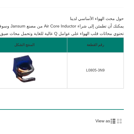
حول محث الهواء الأساسي لدينا
يمكنك أن تطمئن إلى شراء Air Core Inductor من مصنع Jansum وسوف نقدم لك أفضل خدمة ما بعد البيع والتسليم في الوقت المناسب.
تحتوي محاثات قلب الهواء على عوامل Q عالية للغاية وتحمل محاث ضيق للغاية ، مما يجعلها مناسبة لتطبيقات مطابقة وضبط مضخم التردد اللاسلكي الضيق النطاق.
رقم القطعة
المنتج الشكل
L0805-3N9
View as