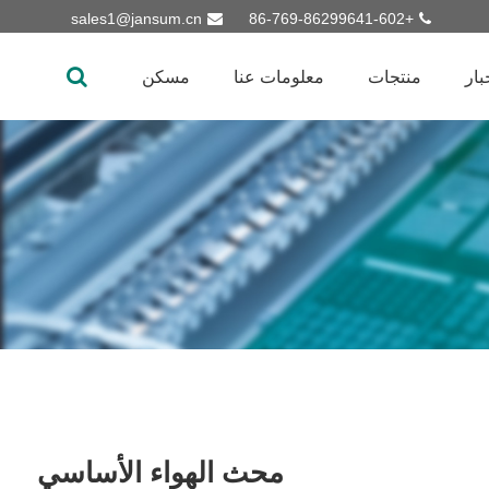
sales1@jansum.cn
+86-769-86299641-602
بار
منتجات
معلومات عنا
مسكن
محث الهواء الأساسي