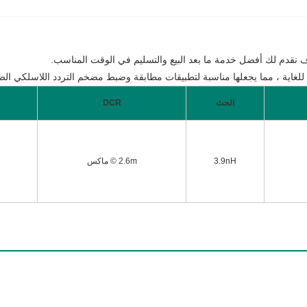
الحث
DCR
3.9nH
2.6m © ماكس