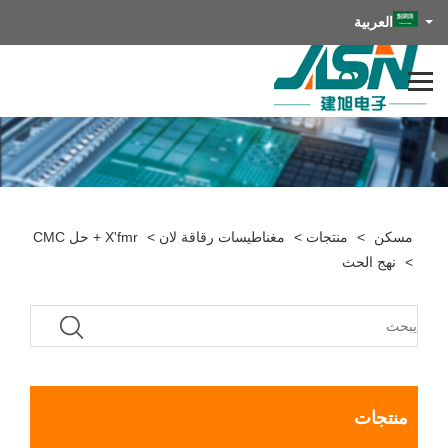
العربية
مسكن
>
منتجات
>
مغناطيسات رقاقة لان
>
X'fmr + حل CMC
>
نهج الحث
منتجات