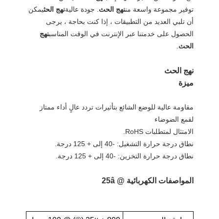
توفير مجموعة واسعة من
نهج الحث
. جودة عالية
نهج الحث
يمكن
أن تلبي العديد من التطبيقات ، إذا كنت بحاجة ، يرجى
الحصول على خدمتنا عبر الإنترنت في الوقت المناسب
نهج
الحث
.
نهج الحث
ميزة
مقاومة عالية للوضع الشائع بتأثيرات تردد عالٍ أداء ممتاز
لقمع الضوضاء
الامتثال لمتطلبات RoHS.
نطاق درجة حرارة التشغيل: -40 إلى + 125 درجة.
نطاق درجة حرارة التخزين: -40 إلى + 125 درجة.
المواصفات الكهربائية @ 25â