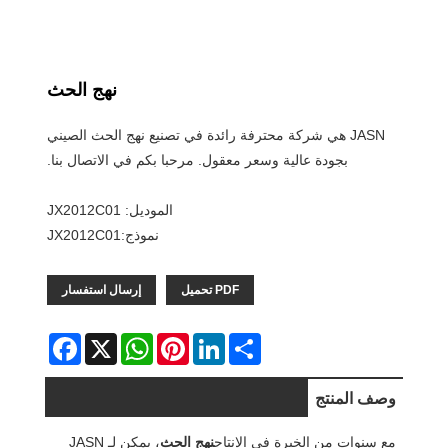
نهج الحث
JASN هي شركة محترفة رائدة في تصنيع نهج الحث الصيني
بجودة عالية وسعر معقول. مرحبا بكم في الاتصال بنا.
الموديل: JX2012C01
نموذج:JX2012C01
PDF تحميل
إرسال استفسار
Facebook
WhatsApp
X
Pinterest
LinkedIn
Share
وصف المنتج
مع سنوات من الخبرة في الإنتاج
نهج الحث
، يمكن لـ JASN