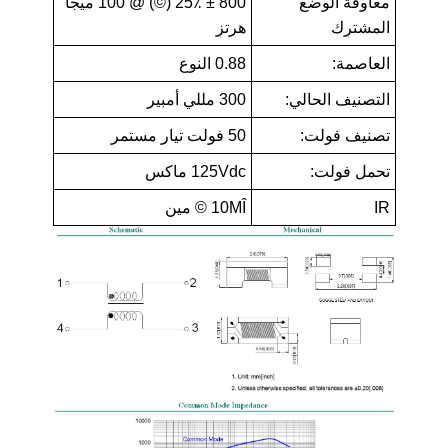
معاوقة الوضع
800 ± 25٪ (©) @ 100 ميجا
المشترك
هرتز
العاصمة:
0.88 النوع
التصنيف الحالي:
300 مللي أمبير
تصنيف فولت:
50 فولت تيار مستمر
تحمل فولت:
125Vdc ماكس
IR
10MÎ © مين