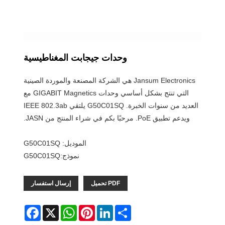
وحدات جيجابت المغناطيسية
Jansum Electronics هي الشركة المصنعة والموردة الصينية
التي تنتج بشكل أساسي وحدات GIGABIT Magnetics مع
العديد من سنوات الخبرة. G50C01SQ يلتقي IEEE 802.3ab
ويدعم تطبيق PoE. مرحبًا بكم في شراء المنتج من JASN.
الموديل: G50C01SQ
نموذج:G50C01SQ
PDF تحميل
إرسال استفسار
Facebook
WhatsApp
X
Pinterest
LinkedIn
Share