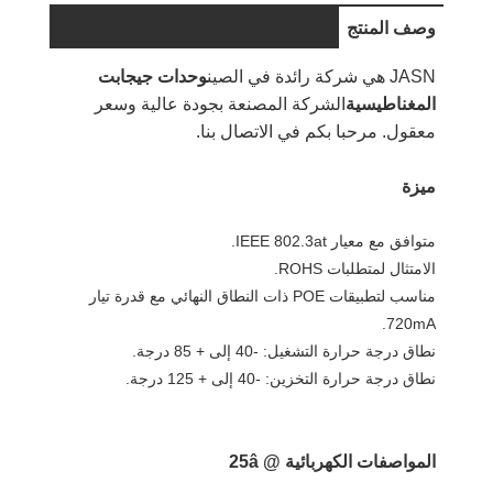
وصف المنتج
JASN هي شركة رائدة في الصين
وحدات جيجابت
المغناطيسية
الشركة المصنعة بجودة عالية وسعر
معقول. مرحبا بكم في الاتصال بنا.
ميزة
متوافق مع معيار IEEE 802.3at.
الامتثال لمتطلبات ROHS.
مناسب لتطبيقات POE ذات النطاق النهائي مع قدرة تيار
720mA.
نطاق درجة حرارة التشغيل: -40 إلى + 85 درجة.
نطاق درجة حرارة التخزين: -40 إلى + 125 درجة.
المواصفات الكهربائية @ 25â