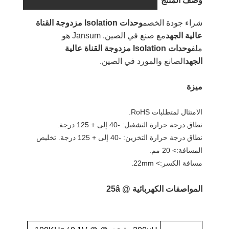
وصف المنتج
شراء جودة الخصم
وحدات lsolation مزدوجة القناة
عالية الجهد
مع صنع في الصين. Jansum هو
ملف
وحدات lsolation مزدوجة القناة عالية
الجهد
الصانع والمورد في الصين.
ميزة
الامتثال لمتطلبات RoHS.
نطاق درجة حرارة التشغيل: -40 إلى + 125 درجة.
نطاق درجة حرارة التخزين: -40 إلى + 125 درجة. تخليص
المسافة:> 20 مم.
مسافة الكسر:> 22mm.
المواصفات الكهربائية @ 25â