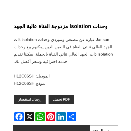
وحدات lsolation مزدوجة القناة عالية الجهد
Jansum عبارة عن مصنعي وموردي وحدات lsolation ذات
الجهد العالي ثنائي القناة في الصين الذين يمكنهم بيع وحدات
lsolation ذات الجهد العالي ثنائي القناة بالجملة. يمكننا تقديم
خدمة احترافية وسعر أفضل لك.
الموديل: H12C06SH
نموذج:H12C06SH
PDF تحميل
إرسال استفسار
Facebook
WhatsApp
X
Pinterest
LinkedIn
Share