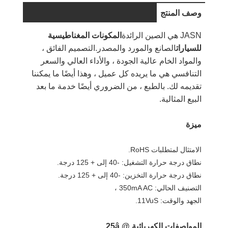
وصف المنتج
JASN هي الصين الرائدة
المكونات المغناطيسية
للسيارات
الصانع والمورد والمصدر.التصميم الفائق ،
والمواد الخام عالية الجودة ، والأداء العالي والسعر
التنافسي هي ما يريده كل عميل ، وهذا أيضًا ما يمكننا
تقديمه لك. بالطبع ، من الضروري أيضًا خدمة ما بعد
البيع المثالية.
ميزة
الامتثال لمتطلبات RoHS.
نطاق درجة حرارة التشغيل: -40 إلى + 125 درجة.
نطاق درجة حرارة التخزين: -40 إلى + 125 درجة.
التصنيف الحالي: 350mA AC ،
الجهد والوقت: 11VuS.
المواصفات الكهربائية @ 25â