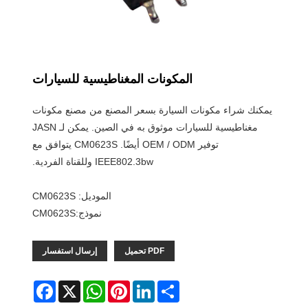
المكونات المغناطيسية للسيارات
يمكنك شراء مكونات السيارة بسعر المصنع من مصنع مكونات
مغناطيسية للسيارات موثوق به في الصين. يمكن لـ JASN
توفير OEM / ODM أيضًا. CM0623S يتوافق مع
IEEE802.3bw وللقناة الفردية.
الموديل: CM0623S
نموذج:CM0623S
PDF تحميل
إرسال استفسار
Facebook
WhatsApp
X
Pinterest
LinkedIn
Share