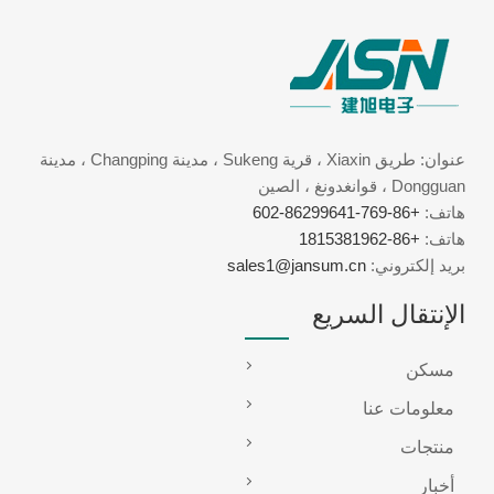
عنوان: طريق Xiaxin ، قرية Sukeng ، مدينة Changping ، مدينة
Dongguan ، قوانغدونغ ، الصين
هاتف:
+86-769-86299641-602
هاتف:
+86-1815381962
بريد إلكتروني:
sales1@jansum.cn
الإنتقال السريع
مسكن
معلومات عنا
منتجات
أخبار