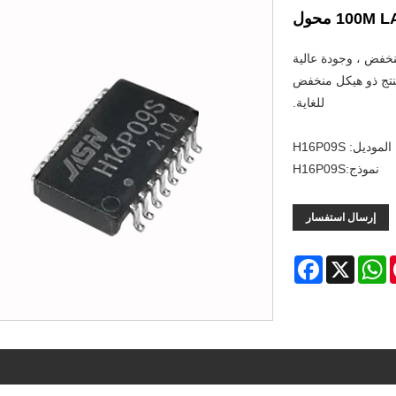
100M  محول
عات ، وسعر منخفض ، وجودة عالية
. نتطلع إلى التعاون معكم. إن H16P09S هو منتج ذو هيكل منخفض
للغاية.
الموديل: H16P09S
نموذج:H16P09S
إرسال استفسار
Facebook
WhatsApp
X
Pint