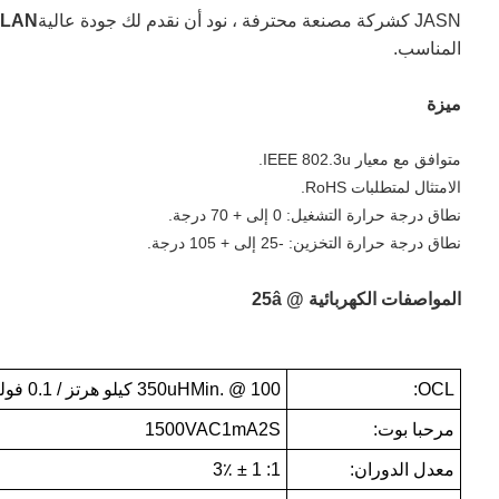
JASN كشركة مصنعة محترفة ، نود أن نقدم لك جودة عالية
0M LAN
المناسب.
ميزة
متوافق مع معيار IEEE 802.3u.
الامتثال لمتطلبات RoHS.
نطاق درجة حرارة التشغيل: 0 إلى + 70 درجة.
نطاق درجة حرارة التخزين: -25 إلى + 105 درجة.
المواصفات الكهربائية @ 25â
OCL:
350uHMin. @ 100 كيلو هرتز / 0.1 فولت
مرحبا بوت:
1500VAC1mA2S
معدل الدوران:
1: 1 ± 3٪