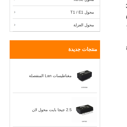
محول T1 / E1
محول العزلة
منتجات جديدة
مغناطيسات Lan المنفصلة
2.5 جيجا بايت محول لان