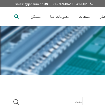
sales1@jansum.cn
+86-769-86299641-602
بار
منتجات
معلومات عنا
مسكن