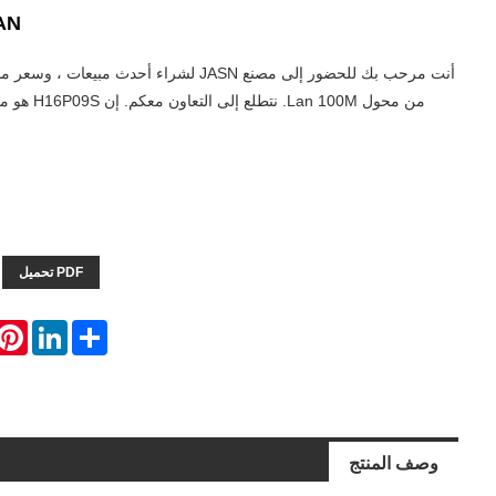
LAN
أنت مرحب بك للحضور إلى مصنع JASN لشراء أحدث مبي
من محول Lan 100M
PDF تحميل
erest
LinkedIn
Share
وصف المنتج