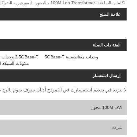
الكلمات الساخنة: 100M Lan Transformer ، الصين ، الموردين ، الشركات المصنعة ، المصنع ، حسب الطلب ، عينة مجانية ، الأحدث ، شراء ، رخيصة ، الاقتباس
علامة المنتج
الفئة ذات الصلة
وحدات مغناطيسية 5GBase-T
2.5GBase-T وحدات مغناطيسية
مكونات الشبكة ال
إرسال استفسار
لا تتردد في تقديم استفسارك في النموذج أدناه. سوف نقوم بالرد عليك خل