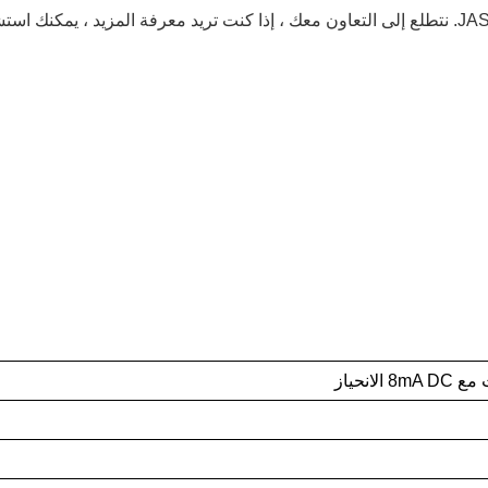
من JASN. نتطلع إلى التعاون معك ، إذا كنت تريد معرفة المزيد ، يمكنك استش