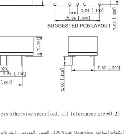
الكلمات الساخنة: 100M Lan Magnetics ، الصين ، الموردين ، الشركات المصنعة ، المصنع ، حسب الطلب ، عينة مجانية ، الأحدث ، شراء ، رخيصة ، الاقتباس