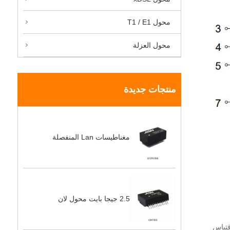
محول T1 / E1
محول العزلة
منتجات جديدة
مغناطيسات Lan المنفصلة
2.5 جيجا بايت محول لان