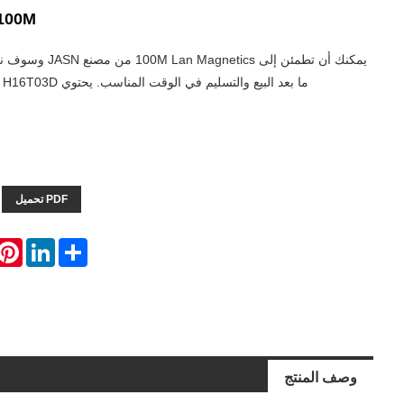
100M لان مغناطيس
يمكنك أن تطمئن إلى tics
ما بعد البيع والتسليم في الوقت المناسب. يحتوي PN H16T03D على حزمة DIP.
PDF تحميل
erest
LinkedIn
Share
وصف المنتج