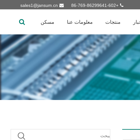
sales1@jansum.cn
+86-769-86299641-602
بار
منتجات
معلومات عنا
مسكن