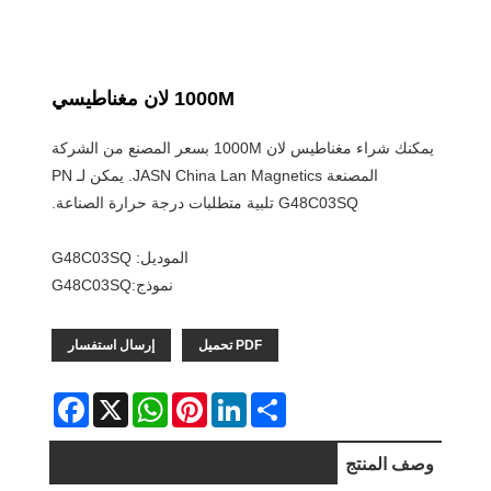
1000M لان مغناطيسي
يمكنك شراء مغناطيس لان 1000M بسعر المصنع من الشركة
المصنعة JASN China Lan Magnetics. يمكن لـ PN
G48C03SQ تلبية متطلبات درجة حرارة الصناعة.
الموديل: G48C03SQ
نموذج:G48C03SQ
PDF تحميل
إرسال استفسار
Facebook
WhatsApp
X
Pinterest
LinkedIn
Share
وصف المنتج