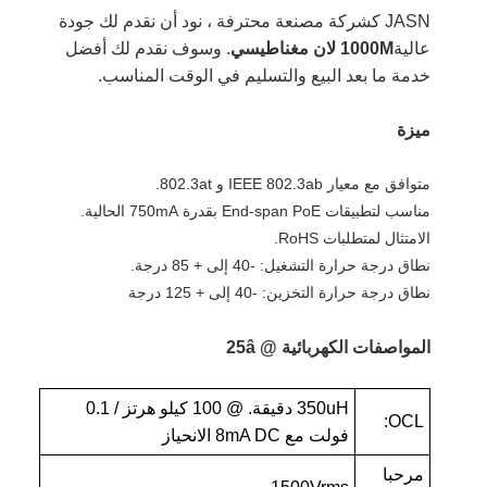
JASN كشركة مصنعة محترفة ، نود أن نقدم لك جودة
عالية
1000M لان مغناطيسي
. وسوف نقدم لك أفضل
خدمة ما بعد البيع والتسليم في الوقت المناسب.
ميزة
متوافق مع معيار IEEE 802.3ab و 802.3at.
مناسب لتطبيقات End-span PoE بقدرة 750mA الحالية.
الامتثال لمتطلبات RoHS.
نطاق درجة حرارة التشغيل: -40 إلى + 85 درجة.
نطاق درجة حرارة التخزين: -40 إلى + 125 درجة
المواصفات الكهربائية @ 25â
350uH دقيقة. @ 100 كيلو هرتز / 0.1
OCL:
فولت مع 8mA DC الانحياز
مرحبا