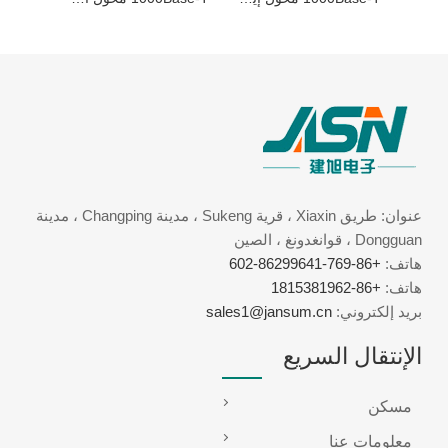
عنوان: طريق Xiaxin ، قرية Sukeng ، مدينة Changping ، مدينة
Dongguan ، قوانغدونغ ، الصين
هاتف:
+86-769-86299641-602
هاتف:
+86-1815381962
بريد إلكتروني:
sales1@jansum.cn
الإنتقال السريع
مسكن
معلومات عنا