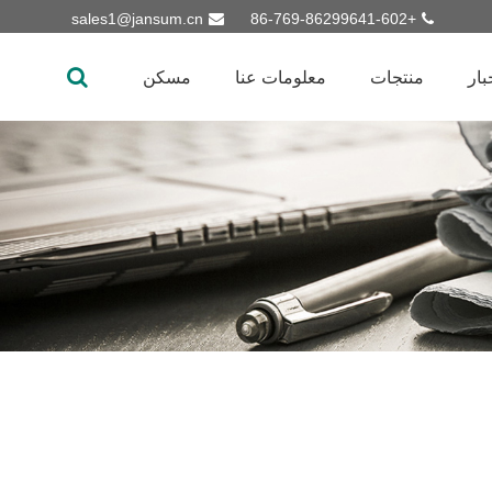
sales1@jansum.cn
+86-769-86299641-602
بار
منتجات
معلومات عنا
مسكن