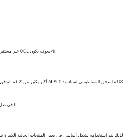
ii>سوف يكون OCL غير مستقر عندما يحتاج قلب MnZn Ferrite إلى وجود فجوات متعددة. سيؤدي ذلك إلى العديد من المشكلات غير المنضبطة عندما يتم طرح هذا المنتج للإنتاج الضخم.
I كثافة التدفق المغناطيسي لسبائك Al-Si-Fe أكبر بكثير من كثافة التدفق المغناطيسي
II في ظل ظروف درجات الحرارة المرتفعة، لن تنخفض كثافة التدفق الكاملة لسبائك Al-Si-Fe، لكن كثافة التدفق الكاملة لفريت MnZn ستنخفض بشكل ملحوظ.