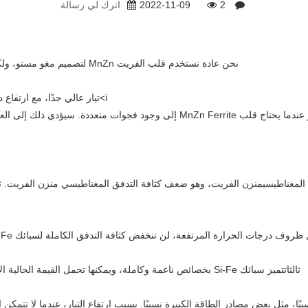
2
2022-11-09
اترك لي رسالة
نحن عادة نستخدم قلب الفريت MnZn لتصميم مغو مستو، ولكن بالنسبة للحث الأكبر ومحث التيار العالي، قد نواجه مشكلتين واقعيتين.
i>تيار عالي جدًا، مع ارتفاع درجة الحرارة، من السهل أن يكون قلب الفريت MnZn مشبعًا مغناطيسيًا.
منزن
الفريت، وهو ضعف كثافة التدفق المغناطيسي
منزن
ثالثا
تتميز سبائك Si-Fe بخصائص ناعمة وكاملة، ويمكنها تحمل القيمة الحالية الأعلى. إذا تم تجاوز قيمة التيار الآمن، فلن تتأثر وظيفة المحث بشكل كبير